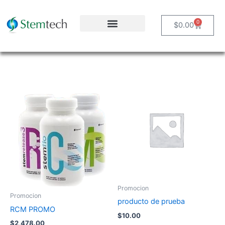
Ir
al
0
Carrito
$
0.00
contenido
Promocion
Promocion
producto de prueba
RCM PROMO
$
10.00
$
2,478.00