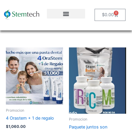
Ir
al
0
Carrito
$
0.00
contenido
Promocion
4 Orastem + 1 de regalo
Promocion
$
1,060.00
Paquete juntos son