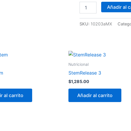
Añadir al c
SKU:
10203aMX
Catego
Nutricional
em
StemRelease 3
$
1,285.00
r al carrito
Añadir al carrito