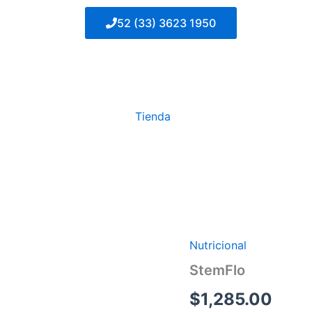
52 (33) 3623 1950
Tienda
Nutricional
StemFlo
cantidad
StemFlo
$
1,285.00