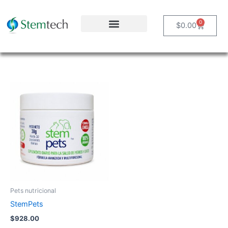
Ir
al
0
Carrito
$
0.00
contenido
Pets nutricional
StemPets
$
928.00